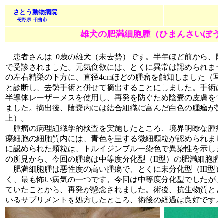
さとう動物病院
長野県 千曲市
雄犬の肥満細胞腫（ひまんさいぼ
患者さんは10歳の雄犬（未去勢）です。半年ほど前から、
で受診されました。元気食欲には、とくに異常は認められま
の左右精巣の下方に、直径4cmほどの腫瘤を触知しました（
と診断し、去勢手術と併せて摘出することにしました。手術
半導体レーザーメスを使用し、再発を防ぐため陰嚢の皮膚を
ました。摘出後、陰嚢内には結合組織に富んだ白色の腫瘤が
上）。
腫瘤の病理組織学的検査を実施したところ、境界明瞭な腫
瘍細胞の細胞質内には、青色を呈する微細顆粒が認められま
に認められた顆粒は、トルイジンブルー染色で異染性を示し
の所見から、今回の腫瘍は中等度分化型（II型）の肥満細胞
肥満細胞腫は悪性度の高い腫瘍で、とくに未分化型（III型
く、最も怖い病気の一つです。今回は中等度分化型でしたが
ていたことから、再発が懸念されました。術後、抗生物質と
いるサプリメントを処方したところ、術後の経過は良好です